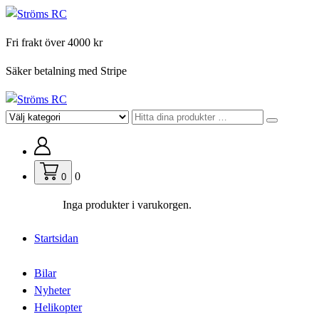
Hoppa
till
Fri frakt över 4000 kr
innehåll
Säker betalning med Stripe
För din hobby
0
0
Inga produkter i varukorgen.
Startsidan
Bilar
Nyheter
Helikopter