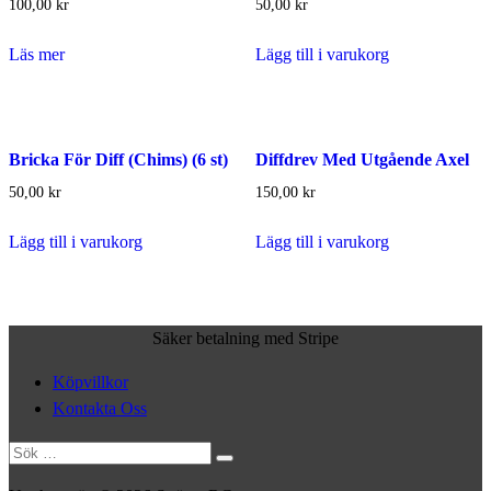
100,00
kr
50,00
kr
Läs mer
Lägg till i varukorg
Bricka För Diff (Chims) (6 st)
Diffdrev Med Utgående Axel
50,00
kr
150,00
kr
Lägg till i varukorg
Lägg till i varukorg
Säker betalning med Stripe
Köpvillkor
Kontakta Oss
Sök
efter: