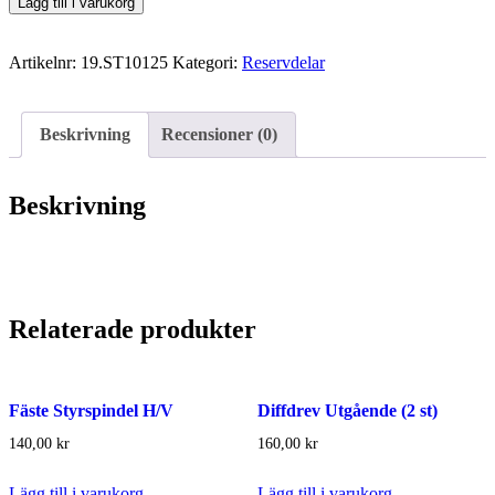
Diff
Lägg till i varukorg
Hus
(2
Artikelnr:
19.ST10125
Kategori:
Reservdelar
st)
mängd
Beskrivning
Recensioner (0)
Beskrivning
Relaterade produkter
Fäste Styrspindel H/V
Diffdrev Utgående (2 st)
140,00
kr
160,00
kr
Lägg till i varukorg
Lägg till i varukorg