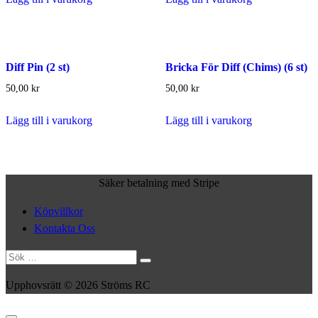
Diff Pin (2 st)
Bricka För Diff (Chims) (6 st)
50,00
kr
50,00
kr
Lägg till i varukorg
Lägg till i varukorg
Säker betalning med Stripe
Köpvillkor
Kontakta Oss
Sök
efter:
Upphovsrätt © 2026 Ströms RC