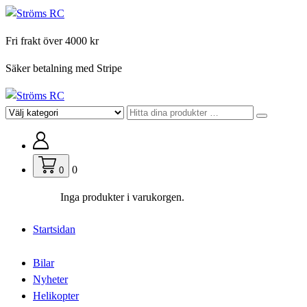
Hoppa
till
Fri frakt över 4000 kr
innehåll
Säker betalning med Stripe
För din hobby
0
0
Inga produkter i varukorgen.
Startsidan
Bilar
Nyheter
Helikopter