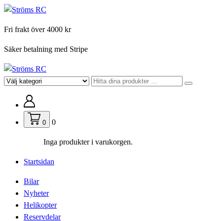
Hoppa
till
Fri frakt över 4000 kr
innehåll
Säker betalning med Stripe
För din hobby
0
0
Inga produkter i varukorgen.
Startsidan
Bilar
Nyheter
Helikopter
Reservdelar