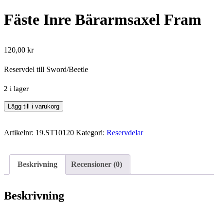
Fäste Inre Bärarmsaxel Fram
120,00
kr
Reservdel till Sword/Beetle
2 i lager
Fäste
Lägg till i varukorg
Inre
Bärarmsaxel
Artikelnr:
19.ST10120
Kategori:
Reservdelar
Fram
mängd
Beskrivning
Recensioner (0)
Beskrivning