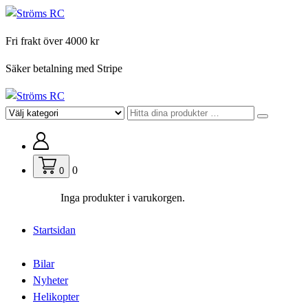
Hoppa
till
Fri frakt över 4000 kr
innehåll
Säker betalning med Stripe
För din hobby
0
0
Inga produkter i varukorgen.
Startsidan
Bilar
Nyheter
Helikopter