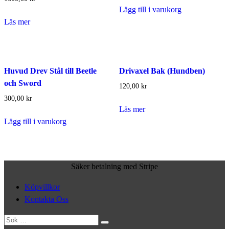
Lägg till i varukorg
Läs mer
Huvud Drev Stål till Beetle
Drivaxel Bak (Hundben)
och Sword
120,00
kr
300,00
kr
Läs mer
Lägg till i varukorg
Säker betalning med Stripe
Köpvillkor
Kontakta Oss
Sök