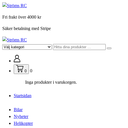
Hoppa
till
Fri frakt över 4000 kr
innehåll
Säker betalning med Stripe
För din hobby
0
0
Inga produkter i varukorgen.
Startsidan
Bilar
Nyheter
Helikopter