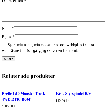
Din recension
*
Namn
*
E-post
*
Spara mitt namn, min e-postadress och webbplats i denna
webbläsare till nästa gång jag skriver en kommentar.
Relaterade produkter
Beetle 1:10 Monster Truck
Fäste Styrspindel H/V
4WD RTR (B004)
140,00
kr
1600,00
kr