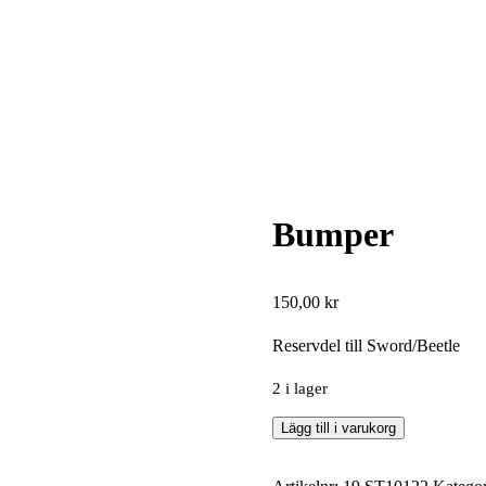
Bumper
150,00
kr
Reservdel till Sword/Beetle
2 i lager
Bumper
Lägg till i varukorg
mängd