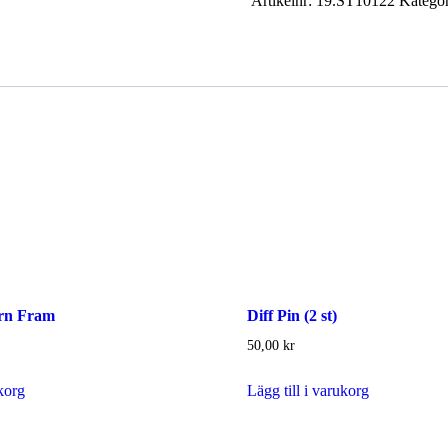
Artikelnr:
19.ST10122
Kategor
rn Fram
Diff Pin (2 st)
50,00
kr
ukorg
Lägg till i varukorg