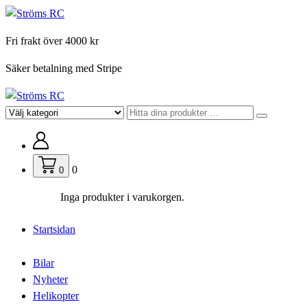
Hoppa
till
Fri frakt över 4000 kr
innehåll
Säker betalning med Stripe
För din hobby
0
0
Inga produkter i varukorgen.
Startsidan
Bilar
Nyheter
Helikopter