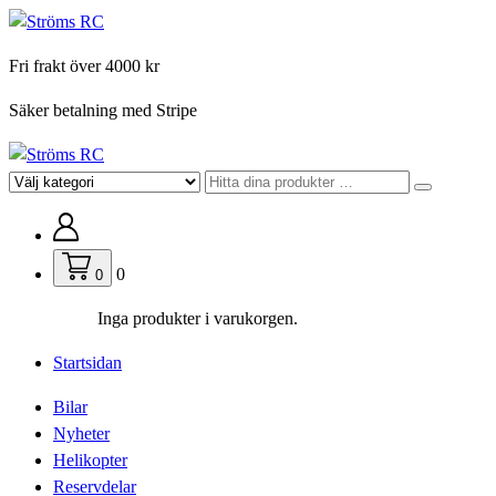
Hoppa
till
Fri frakt över 4000 kr
innehåll
Säker betalning med Stripe
För din hobby
0
0
Inga produkter i varukorgen.
Startsidan
Bilar
Nyheter
Helikopter
Reservdelar