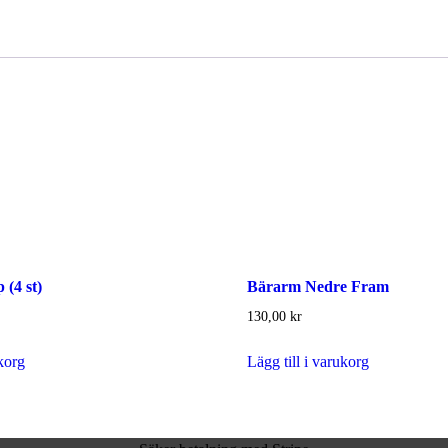
mängd
 (4 st)
Bärarm Nedre Fram
130,00
kr
ukorg
Lägg till i varukorg