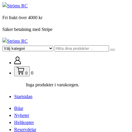
Hoppa
till
Fri frakt över 4000 kr
innehåll
Säker betalning med Stripe
För din hobby
0
0
Inga produkter i varukorgen.
Startsidan
Bilar
Nyheter
Helikopter
Reservdelar