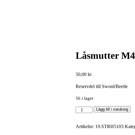
Låsmutter M4 
50,00
kr
Reservdel till Sword/Beetle
56 i lager
Låsmutter
Lägg till i varukorg
M4
(6
Artikelnr:
19.STRH5103
Kate
st)