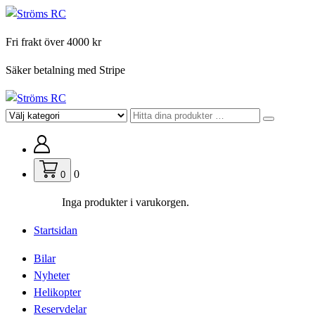
Hoppa
till
Fri frakt över 4000 kr
innehåll
Säker betalning med Stripe
För din hobby
0
0
Inga produkter i varukorgen.
Startsidan
Bilar
Nyheter
Helikopter
Reservdelar