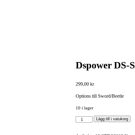
Dspower DS-S0
299,00
kr
Options till Sword/Beetle
10 i lager
Dspower
Lägg till i varukorg
DS-
S012