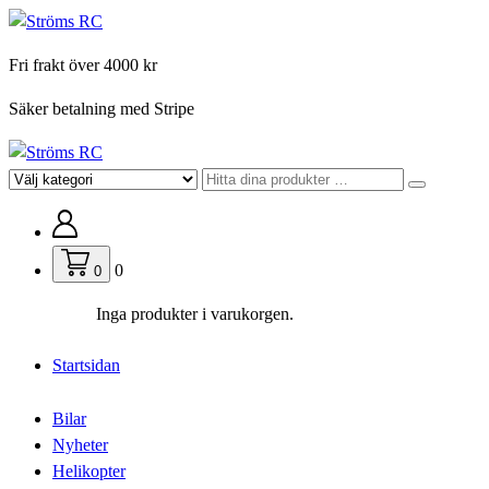
Hoppa
till
Fri frakt över 4000 kr
innehåll
Säker betalning med Stripe
För din hobby
0
0
Inga produkter i varukorgen.
Startsidan
Bilar
Nyheter
Helikopter