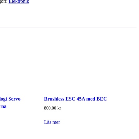
ori:
Elektronik
ogt Servo
Brushless ESC 45A med BEC
rna
800,00
kr
Läs mer