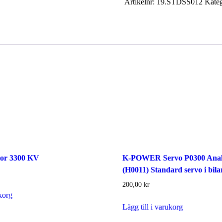
Artikelnr:
19.STDSS012
Kateg
Digitalt
Servo
mängd
tor 3300 KV
K-POWER Servo ‎P0300 Anal
(H0011) Standard servo i bila
200,00
kr
ukorg
Lägg till i varukorg