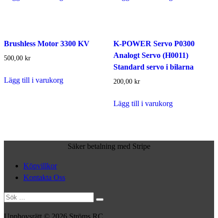
Brushless Motor 3300 KV
K-POWER Servo ‎P0300
Analogt Servo (H0011)
500,00
kr
Standard servo i bilarna
Lägg till i varukorg
200,00
kr
Lägg till i varukorg
Säker betalning med Stripe
Köpvillkor
Kontakta Oss
Sök
efter:
Upphovsrätt © 2026 Ströms RC