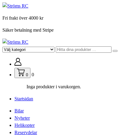
Hoppa
till
Fri frakt över 4000 kr
innehåll
Säker betalning med Stripe
För din hobby
0
0
Inga produkter i varukorgen.
Startsidan
Bilar
Nyheter
Helikopter
Reservdelar