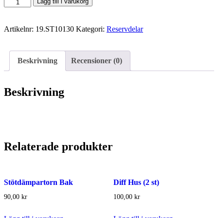
Diff
Lägg till i varukorg
Pin
(2
Artikelnr:
19.ST10130
Kategori:
Reservdelar
st)
mängd
Beskrivning
Recensioner (0)
Beskrivning
Relaterade produkter
Stötdämpartorn Bak
Diff Hus (2 st)
90,00
kr
100,00
kr