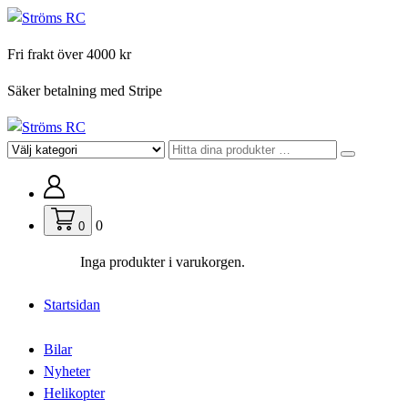
Hoppa
till
Fri frakt över 4000 kr
innehåll
Säker betalning med Stripe
För din hobby
0
0
Inga produkter i varukorgen.
Startsidan
Bilar
Nyheter
Helikopter