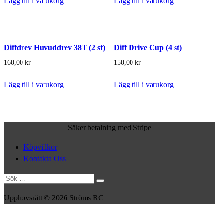
Lägg till i varukorg
Lägg till i varukorg
Diffdrev Huvuddrev 38T (2 st)
Diff Drive Cup (4 st)
160,00
kr
150,00
kr
Lägg till i varukorg
Lägg till i varukorg
Säker betalning med Stripe
Köpvillkor
Kontakta Oss
Sök
efter:
Upphovsrätt © 2026 Ströms RC