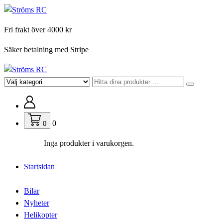
Hoppa
till
Fri frakt över 4000 kr
innehåll
Säker betalning med Stripe
För din hobby
0
0
Inga produkter i varukorgen.
Startsidan
Bilar
Nyheter
Helikopter