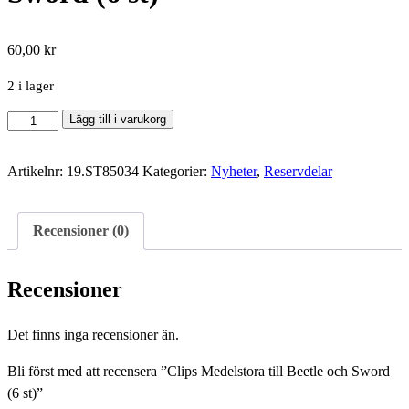
60,00
kr
2 i lager
Clips
Lägg till i varukorg
Medelstora
till
Artikelnr:
19.ST85034
Kategorier:
Nyheter
,
Reservdelar
Beetle
och
Sword
Recensioner (0)
(6
st)
Recensioner
mängd
Det finns inga recensioner än.
Bli först med att recensera ”Clips Medelstora till Beetle och Sword
(6 st)”